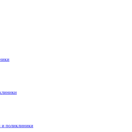
иники
иклиники
и и поликлиники