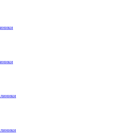
линики
линики
клиники
клиники