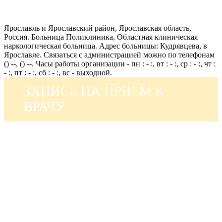
Ярославль и Ярославский район, Ярославская область,
Россия. Больница Поликлиника, Областная клиническая
наркологическая больница. Адрес больницы: Кудрявцева, в
Ярославле. Связаться с администрацией можно по телефонам
() --, () --. Часы работы организации - пн : - :, вт : - :, ср : - :, чт :
- :, пт : - :, сб : - :, вс - выходной.
ЗАПИСЬ НА ПРИЕМ К
ВРАЧУ