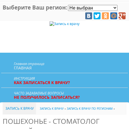
Выберите Ваш регион:
Главная страница
ГЛАВНАЯ
ИНСТРУКЦИЯ
КАК ЗАПИСАТЬСЯ К ВРАЧУ?
ЧАСТО ЗАДАВАЕМЫЕ ВОПРОСЫ
НЕ ПОЛУЧИЛОСЬ ЗАПИСАТЬСЯ?
ЗАПИСЬ К ВРАЧУ
ЗАПИСЬ К ВРАЧУ
»
ЗАПИСЬ К ВРАЧУ ПО РЕГИОНАМ
»
ПОШЕХОНЬЕ - СТОМАТОЛОГ
ЯРОСЛАВСКАЯ ОБЛАСТЬ
» ПОШЕХОНЬЕ - СТОМАТОЛОГ (ЗУБНОЙ ВРАЧ |