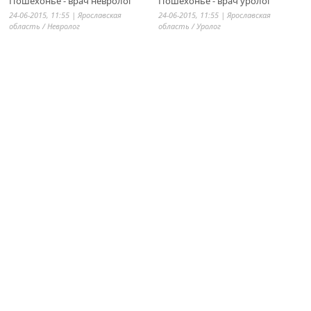
Пошехонье - врач невролог
Пошехонье - врач уролог
24-06-2015, 11:55 |
Ярославская
24-06-2015, 11:55 |
Ярославская
область
/
Невролог
область
/
Уролог